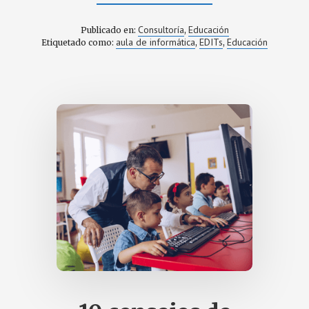
DE
¿QUÉ
SON
Consultoría
Educación
Publicado en:
,
LOS
aula de informática
EDITs
Educación
Etiquetado como:
,
,
ESPACIOS
DIGITALES
DE
INNOVACIÓN
Y
TRANSFORMACIÓN
(EDITS)?