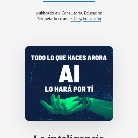
DE
20
IDEAS
Consultoría
Educación
Publicado en:
,
INNOVADORAS
EDITs
Educación
Etiquetado como:
,
A
TENER
EN
CUENTA
EN
UN
PROYECTO
DE
ESPACIOS
DIGITALES
DE
INNOVACIÓN
Y
TRANSFORMACIÓN