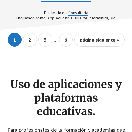
DE
MANTENIMIENTO
DE
Consultoría
Publicado en:
LOS
App educativa
aula de informática
RMI
Etiquetado como:
,
,
MEDIOS
INFORMÁTICOS
EN
LOS
Páginas
CENTROS
…
Go
Go
Go
Go
Ir
1
2
3
6
página siguiente »
EDUCATIVOS.
intermedias
to
to
to
to
a
page
page
page
page
la
omitidas
Footer
CTA
Uso de aplicaciones y
plataformas
educativas.
Para profesionales de la formación y academias que