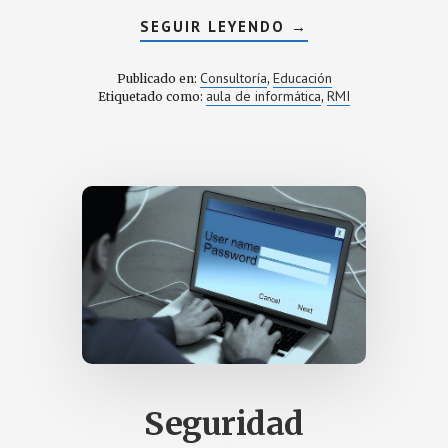
ACERCA
SEGUIR LEYENDO
→
DE
10
CONSEJOS
Consultoría
Educación
Publicado en:
,
DE
aula de informática
RMI
Etiquetado como:
,
SEGURIDAD
INFORMÁTICA
A
APLICAR
EN
EL
AULA
DE
TU
CENTRO.
Seguridad