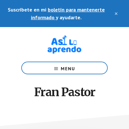
Saltar
Skip
Suscríbete en mi
boletín para mantenerte
al
to
CLO
contenido
footer
informado
y ayudarte.
TOP
principal
BAN
Ayudo
a
MENU
docentes
en
el
Fran Pastor
uso
de
plataformas
y
herramientas
educativas