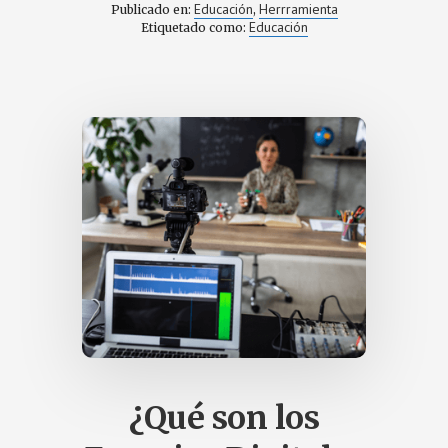
INTELIGENCIA
Educación
Herrramienta
Publicado en:
,
ARTIFICIAL
Educación
Etiquetado como:
YA
HA
ENTRADO
EN
EL
AULA.
¿Qué son los