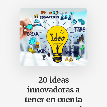
y
de
inteligencia
artificial.
para
mejorar
su
productividad
y
atender
de
manera
personalizada
20 ideas
las
necesidades
innovadoras a
educativas.
tener en cuenta