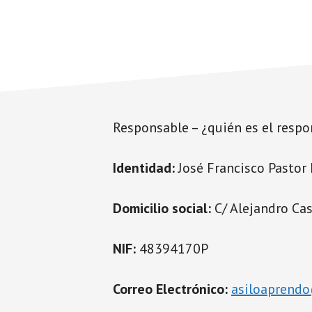
artificial.
para
mejorar
su
productividad
y
atender
Responsable – ¿quién es el respo
de
manera
personalizada
Identidad:
José Francisco Pastor
las
necesidades
Domicilio social:
C/ Alejandro Caso
educativas.
NIF:
48394170P
Correo Electrónico:
asiloaprend