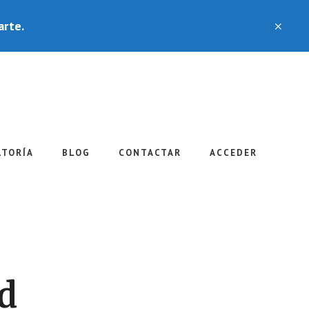
arte.
CLO
TOP
BAN
LTORÍA
BLOG
CONTACTAR
ACCEDER
ad