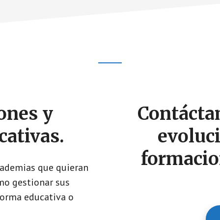
IENTO
ICOS
OS.
ones y
Contáctam
cativas.
evoluci
formacio
cademias que quieran
omo gestionar sus
forma educativa o