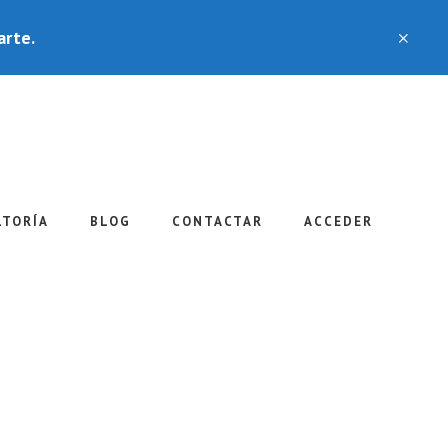
arte.
CLO
TOP
BAN
LTORÍA
BLOG
CONTACTAR
ACCEDER