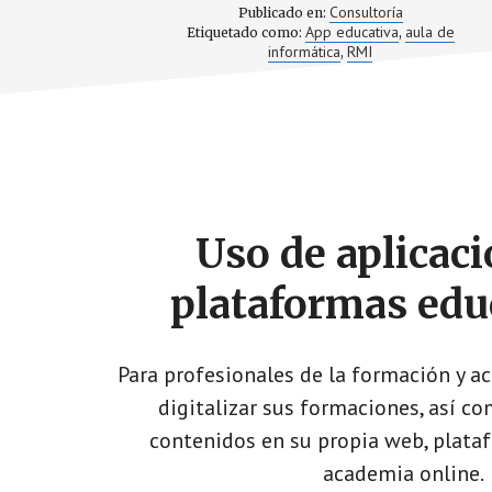
MANTENIM
Consultoría
Publicado en:
DE
App educativa
aula de
Etiquetado como:
,
LOS
informática
RMI
,
MEDIOS
INFORMÁT
EN
LOS
CENTROS
EDUCATIV
Footer
CTA
Uso de aplicaci
plataformas edu
Para profesionales de la formación y a
digitalizar sus formaciones, así c
contenidos en su propia web, plata
academia online.