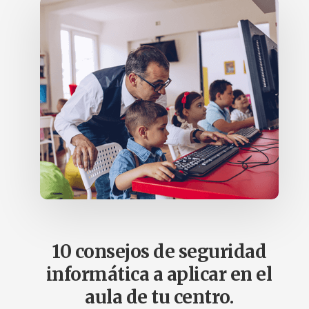
y
de
inteligencia
artificial.
para
mejorar
su
productividad
y
atender
de
manera
personalizada
las
necesidades
10 consejos de seguridad
educativas.
informática a aplicar en el
aula de tu centro.