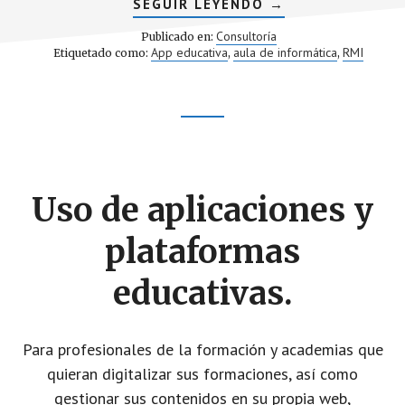
ACERCA
SEGUIR LEYENDO
→
DE
MANTENIMIENTO
Consultoría
Publicado en:
DE
App educativa
aula de informática
RMI
Etiquetado como:
,
,
LOS
MEDIOS
INFORMÁTICOS
EN
LOS
Footer
CENTROS
EDUCATIVOS.
CTA
Uso de aplicaciones y
plataformas
educativas.
Para profesionales de la formación y academias que
quieran digitalizar sus formaciones, así como
gestionar sus contenidos en su propia web,