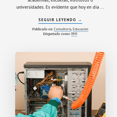
universidades. Es evidente que hoy en día …
ACERCA
SEGUIR LEYENDO
→
DE
SEGURIDAD
Consultoría
Educación
Publicado en:
,
INFORMÁTICA
RMI
Etiquetado como:
EN
CENTROS
EDUCATIVOS.