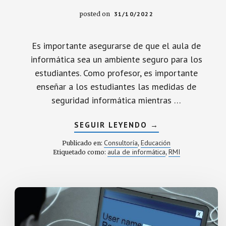
posted on
31/10/2022
Es importante asegurarse de que el aula de
informática sea un ambiente seguro para los
estudiantes. Como profesor, es importante
enseñar a los estudiantes las medidas de
seguridad informática mientras …
ACERCA
SEGUIR LEYENDO
→
DE
10
Consultoría
Educación
Publicado en:
,
CONSEJOS
aula de informática
RMI
Etiquetado como:
,
DE
SEGURIDAD
INFORMÁTICA
A
APLICAR
EN
EL
AULA
DE
TU