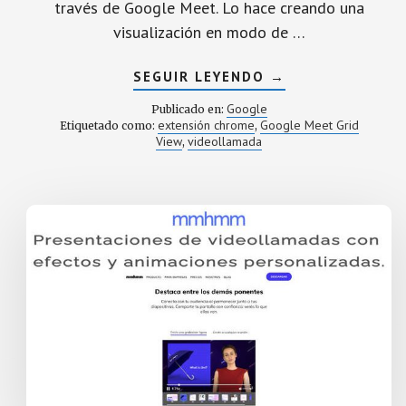
través de Google Meet. Lo hace creando una
visualización en modo de …
ACERCA
SEGUIR LEYENDO
→
DE
¿CÓMO
Google
Publicado en:
VER
extensión chrome
Google Meet Grid
Etiquetado como:
,
A
View
videollamada
,
TODOS
TUS
ALUMNOS
EN
GOOGLE
MEET?