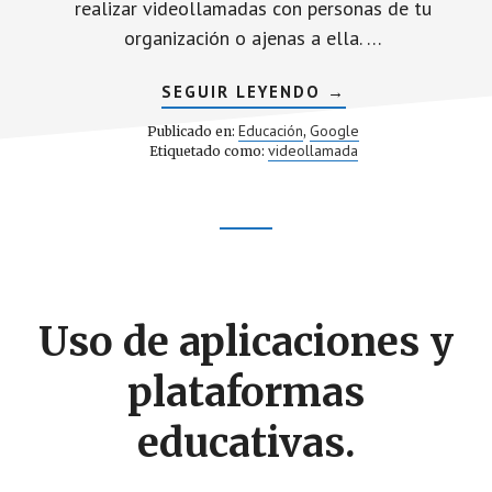
realizar videollamadas con personas de tu
organización o ajenas a ella. …
ACERCA
SEGUIR LEYENDO
→
DE
CLASES
Educación
Google
Publicado en:
,
ONLINE
videollamada
Etiquetado como:
CON
GOOGLE
MEET
Footer
CTA
Uso de aplicaciones y
plataformas
educativas.