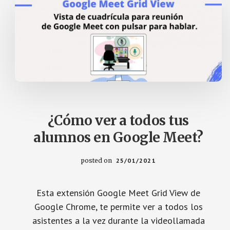
y
de
inteligencia
artificial.
para
mejorar
su
productividad
y
¿Cómo ver a todos tus
atender
alumnos en Google Meet?
de
manera
personalizada
posted on
25/01/2021
las
necesidades
Esta extensión Google Meet Grid View de
educativas.
Google Chrome, te permite ver a todos los
asistentes a la vez durante la videollamada