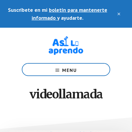
Saltar
Skip
Suscríbete en mi
boletín para mantenerte
al
to
CLO
contenido
footer
informado
y ayudarte.
TOP
principal
BAN
Ayudo
a
MENU
docentes
en
el
videollamada
uso
de
plataformas
y
herramientas
educativas