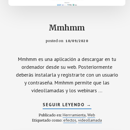
Mmhmm
posted on
10/09/2020
Mmhmm es una aplicación a descargar en tu
ordenador desde su web. Posteriormente
deberás instalarla y registrarte con un usuario
y contraseña. Mmhmm permite que las
videollamadas y los webinars …
ACERCA
SEGUIR LEYENDO
→
DE
MMHMM
Herrramienta
Web
Publicado en:
,
efectos
videollamada
Etiquetado como:
,