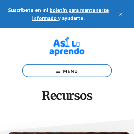
Saltar
Skip
Suscríbete en mi
boletín para mantenerte
al
to
CLO
contenido
footer
informado
y ayudarte.
TOP
principal
BAN
Ayudo
a
MENU
docentes
en
el
Recursos
uso
de
plataformas
y
herramientas
educativas