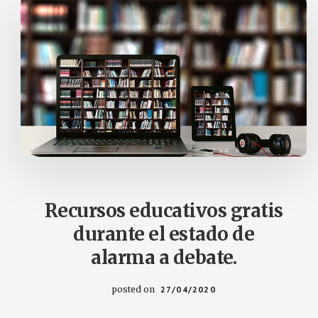
y
de
inteligencia
artificial.
para
mejorar
su
productividad
y
atender
de
manera
Recursos educativos gratis
personalizada
durante el estado de
las
alarma a debate.
necesidades
educativas.
posted on
27/04/2020