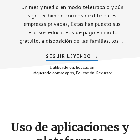
Un mes y medio en modo teletrabajo y aún
sigo recibiendo correos de diferentes
empresas privadas, Estas han puesto sus
recursos educativos de pago en modo
gratuito, a disposición de las familias, los …
ACERCA
SEGUIR LEYENDO
→
DE
RECURSOS
Educación
Publicado en:
EDUCATIVOS
apps
Educación
Recursos
Etiquetado como:
,
,
GRATIS
DURANTE
EL
ESTADO
DE
Footer
ALARMA
A
DEBATE.
CTA
Uso de aplicaciones y