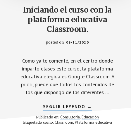
Iniciando el curso con la
plataforma educativa
Classroom.
posted on
09/11/2020
Como ya te comenté, en el centro donde
imparto clases este curso, la plataforma
educativa elegida es Google Classroom. A
priori, puede que todos los contenidos de
los que dispongo de las diferentes …
ACERCA
SEGUIR LEYENDO
→
DE
INICIANDO
Consultoría
Educación
Publicado en:
,
EL
Classroom
Plataforma educativa
Etiquetado como:
,
CURSO
CON