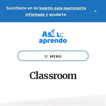
Saltar
Skip
Suscríbete en mi
boletín para mantenerte
al
to
CLO
contenido
footer
informado
y ayudarte.
TOP
principal
BAN
Ayudo
a
MENU
docentes
en
el
Classroom
uso
de
plataformas
y
herramientas
educativas