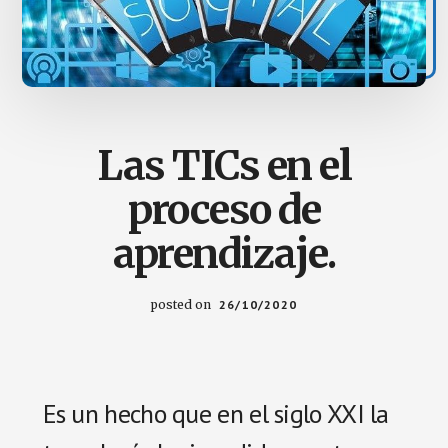
y
de
inteligencia
artificial.
para
mejorar
Las TICs en el
su
productividad
proceso de
y
atender
aprendizaje.
de
manera
posted on
26/10/2020
personalizada
las
necesidades
educativas.
Es un hecho que en el siglo XXI la