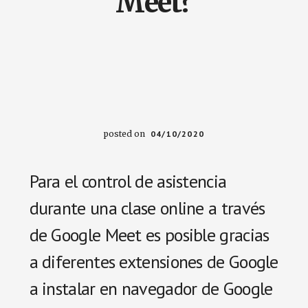
Meet?
y
de
inteligencia
artificial.
para
mejorar
su
productividad
posted on
04/10/2020
y
atender
Para el control de asistencia
de
manera
durante una clase online a través
personalizada
las
de Google Meet es posible gracias
necesidades
a diferentes extensiones de Google
educativas.
a instalar en navegador de Google