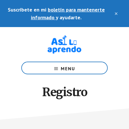
Saltar
Skip
Suscríbete en mi
boletín para mantenerte
al
to
CLO
contenido
footer
informado
y ayudarte.
TOP
principal
BAN
Ayudo
a
MENU
docentes
en
el
Registro
uso
de
plataformas
y
herramientas
educativas