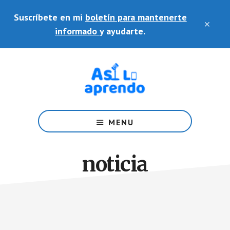
Saltar
Skip
Suscríbete en mi
boletín para mantenerte
al
to
CLO
contenido
footer
informado
y ayudarte.
TOP
principal
BAN
Ayudo
a
MENU
docentes
en
el
noticia
uso
de
plataformas
y
herramientas
educativas