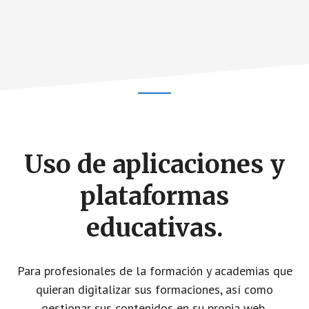
y
de
inteligencia
artificial.
para
mejorar
Footer
su
productividad
CTA
y
Uso de aplicaciones y
atender
de
plataformas
manera
personalizada
educativas.
las
necesidades
educativas.
Para profesionales de la formación y academias que
quieran digitalizar sus formaciones, así como
gestionar sus contenidos en su propia web,